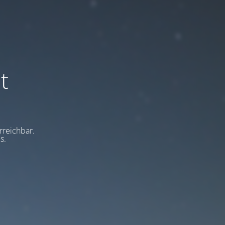
t
rreichbar.
s.