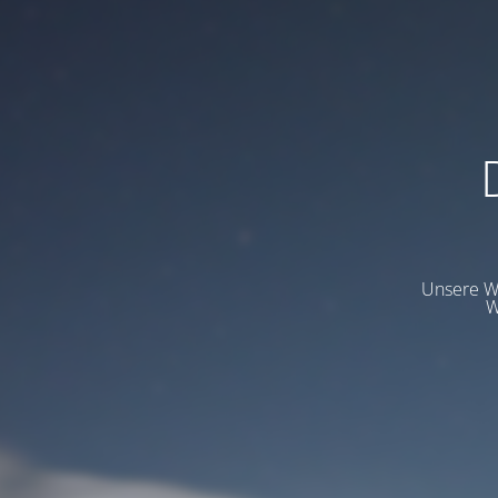
Unsere We
W